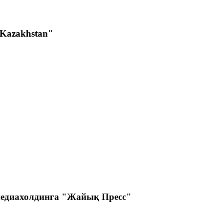
 Kazakhstan"
 медиахолдинга "Жайық Пресс"