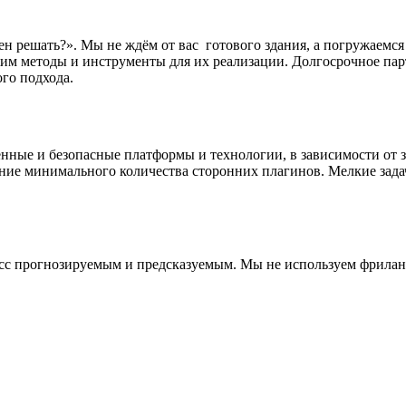
ен решать?». Мы не ждём от вас готового здания, а погружаемс
им методы и инструменты для их реализации. Долгосрочное па
ого подхода.
ные и безопасные платформы и технологии, в зависимости от зад
ие минимального количества сторонних плагинов. Мелкие зада
сс прогнозируемым и предсказуемым. Мы не используем фрилан